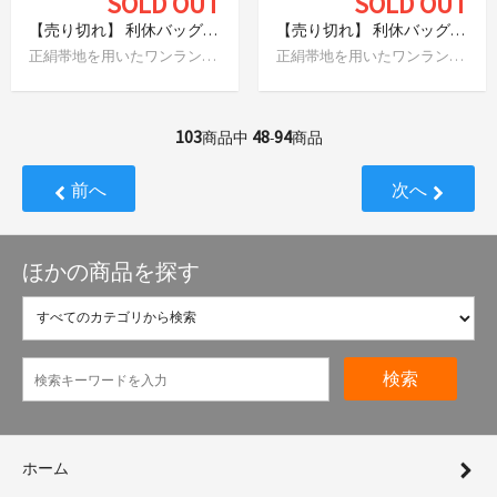
SOLD OUT
SOLD OUT
【売り切れ】 利休バッグ 鞠と簪
【売り切れ】 利休バッグ 小さな鞠
正絹帯地を用いたワンランク上のバッグです
正絹帯地を用いたワンランク上のバッグです
103
48
94
商品中
-
商品
前へ
次へ
ほかの商品を探す
検索
ホーム